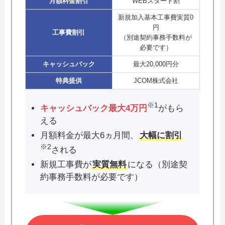
月額料金割引
WEBスタート割
新規加入基本工事費実質0
円
工事費割引
（別途契約事務手数料が
必要です）
キャッシュバック
最大20,000円分
特典提供
JCOM株式会社
※1
キャッシュバック最大4万円
がもら
える
月額料金が最大6ヵ月間、
大幅に割引
※2
される
新規工事費が
実質無料
になる（別途契
約事務手数料が必要です）